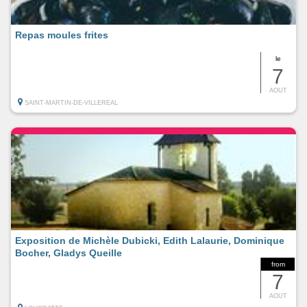
Repas moules frites
le
7
AOUT
SAINT-MARTIN-DE-VILLEREAL
Exposition de Michèle Dubicki, Edith Lalaurie, Dominique
Bocher, Gladys Queille
from
7
AOUT