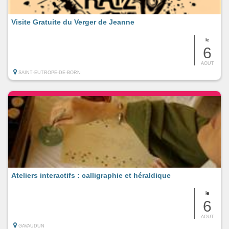
Visite Gratuite du Verger de Jeanne
le
6
AOUT
SAINT-EUTROPE-DE-BORN
Ateliers interactifs : calligraphie et héraldique
le
6
AOUT
GAVAUDUN