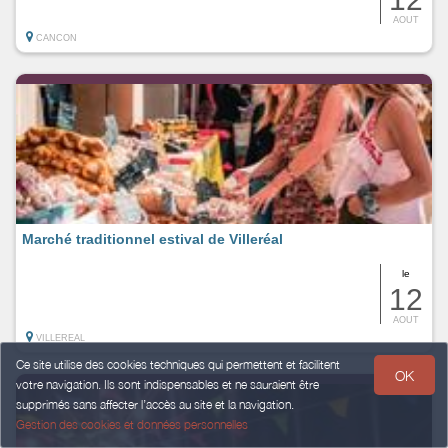
AOUT
CANCON
Marché traditionnel estival de Villeréal
le
12
AOUT
VILLEREAL
Ce site utilise des cookies techniques qui permettent et facilitent
OK
votre navigation. Ils sont indispensables et ne sauraient être
supprimés sans affecter l’accès au site et la navigation.
Gestion des cookies et données personnelles