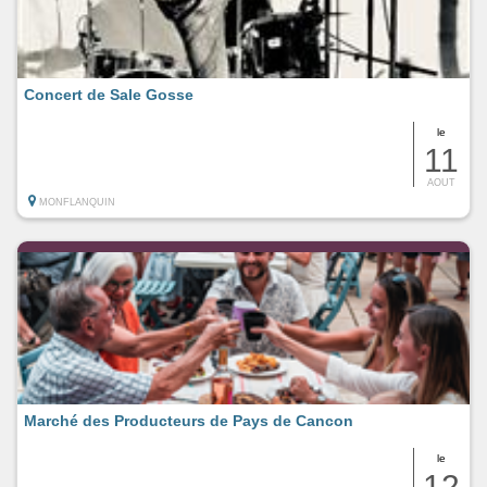
Concert de Sale Gosse
le
11
AOUT
MONFLANQUIN
Marché des Producteurs de Pays de Cancon
le
12