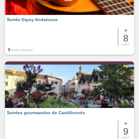
Soirée Gipsy Andalouse
le
8
AOUT
MONFLANQUIN
Soirées gourmandes de Castillonnès
le
9
AOUT