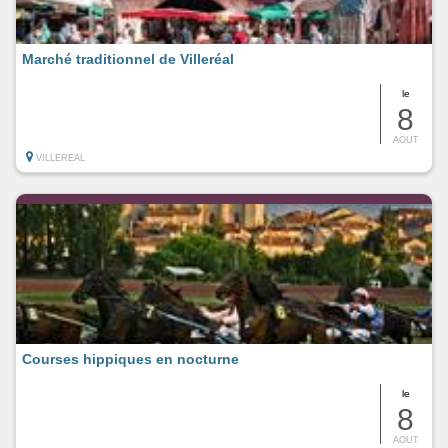
Marché traditionnel de Villeréal
le
8
AOUT
VILLEREAL
Courses hippiques en nocturne
le
8
AOUT