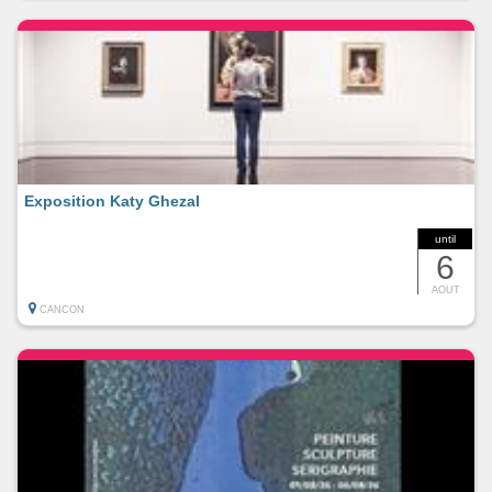
Exposition Katy Ghezal
until
6
AOUT
CANCON