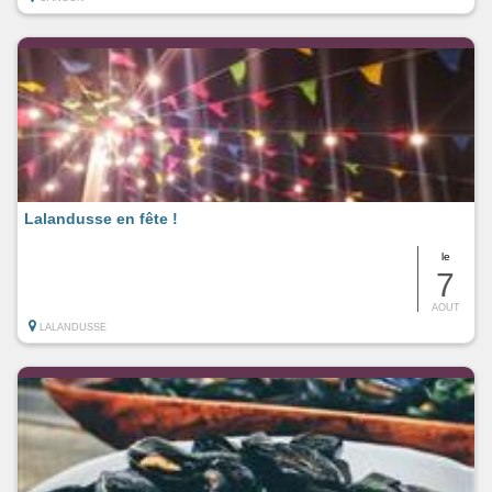
Lalandusse en fête !
le
7
AOUT
LALANDUSSE