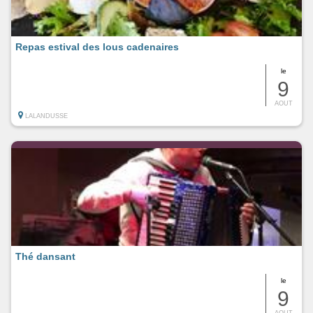
Repas estival des lous cadenaires
le
9
AOUT
LALANDUSSE
Thé dansant
le
9
AOUT