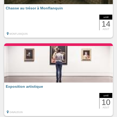
Chasse au trésor à Monflanquin
until
14
AOUT
MONFLANQUIN
Exposition artistique
until
10
AOUT
GAVAUDUN