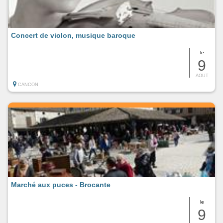
Concert de violon, musique baroque
le
9
AOUT
CANCON
Marché aux puces - Brocante
le
9