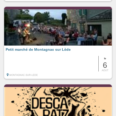
Petit marché de Montagnac sur Lède
le
6
AOUT
MONTAGNAC-SUR-LEDE