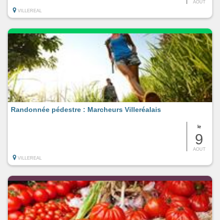
AOUT
VILLEREAL
Randonnée pédestre : Marcheurs Villeréalais
le
9
AOUT
VILLEREAL