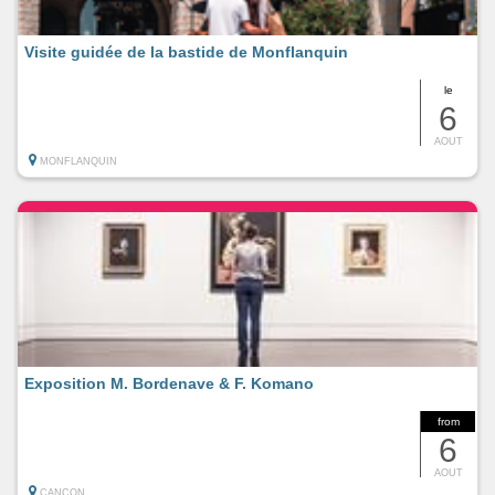
Visite guidée de la bastide de Monflanquin
le
6
AOUT
MONFLANQUIN
Exposition M. Bordenave & F. Komano
from
6
AOUT
CANCON