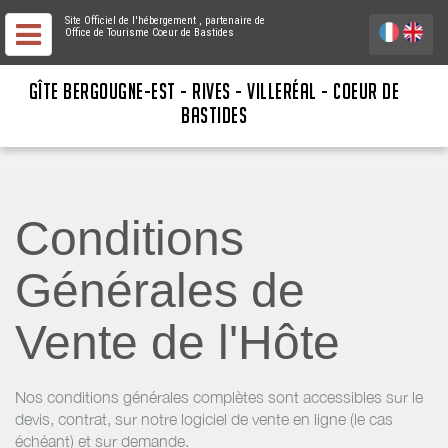
Site Officiel de l'hébergement
, partenaire de
Office de Tourisme Coeur de Bastides
GÎTE BERGOUGNE-EST - RIVES - VILLERÉAL - COEUR DE
BASTIDES
Conditions
Générales de
Vente de l'Hôte
Nos conditions générales complètes sont accessibles sur le
devis, contrat, sur notre logiciel de vente en ligne (le cas
échéant) et sur demande.